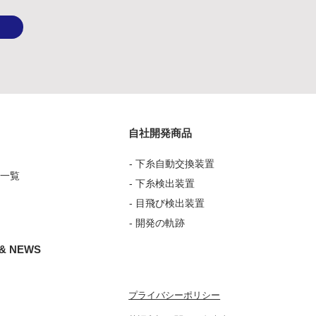
自社開発商品
要
- 下糸自動交換装置
備一覧
- 下糸検出装置
- 目飛び検出装置
- 開発の軌跡
 & NEWS
プライバシーポリシー