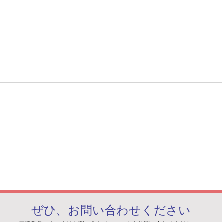
英国ファンボロー国際航空シ
経済
ョーにて弊社技術が紹介され
強化
ました
ぜひ、お問い合わせください