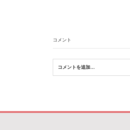
コメント
コメントを追加…
「なごやSDGsグリーンパート
ナーズ」 登録エコ事業所とし
て認定されました