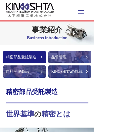
木下精密工業株式会社
事業紹介
Business introduction
精密部品受託製造
品質管理
自社開発商品
KINOSHITAの挑戦
精密部品受託製造
​世界基準
の
精密とは