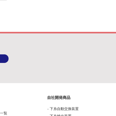
産業省より「事業継続力
計画」を認定されました
自社開発商品
要
- 下糸自動交換装置
備一覧
- 下糸検出装置