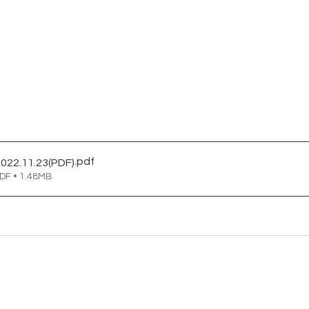
.pdf
2.11.23(PDF)
• 1.48MB