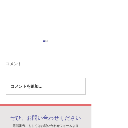
コメント
コメントを追加…
英国ファンボロー国際航
経済産業省より
空ショーにて弊社技術が
続力強化計画」
紹介されました
れました
ぜひ、お問い合わせください
電話番号、もしくはお問い合わせフォームより