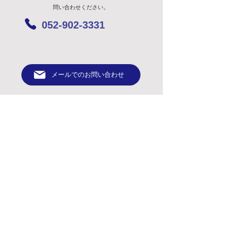
問い合わせください。
052-902-3331
メールでのお問い合わせ
〒462-0063
愛知県名古屋市北区丸新町201番地
TEL：052-902-3331
令和二年度第三次補正 事業再構築補助金により製作
© 2022 Kinoshita Precision Industrial Co., Ltd.