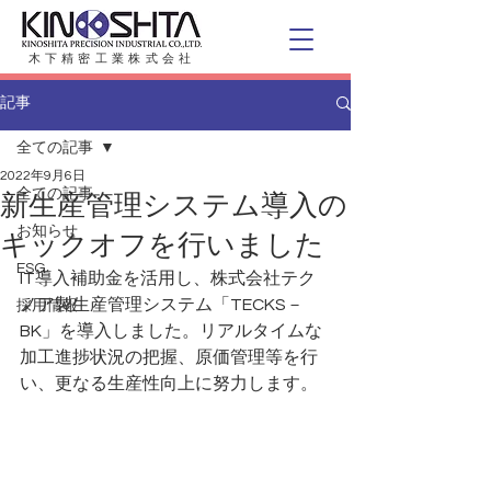
木下精密工業株式会社
記事
全ての記事
2022年9月6日
全ての記事
新生産管理システム導入の
お知らせ
キックオフを行いました
ESG
IT導入補助金を活用し、株式会社テク
ノア製生産管理システム「TECKS－
採用情報
BK」を導入しました。リアルタイムな
加工進捗状況の把握、原価管理等を行
い、更なる生産性向上に努力します。