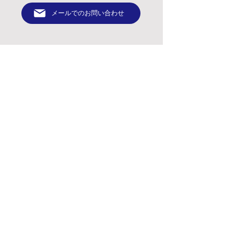
メールでのお問い合わせ
〒462-0063
愛知県名古屋市北区丸新町201番地
TEL：052-902-3331
令和二年度第三次補正 事業再構築補助金により製作
© 2022 Kinoshita Precision Industrial Co., Ltd.